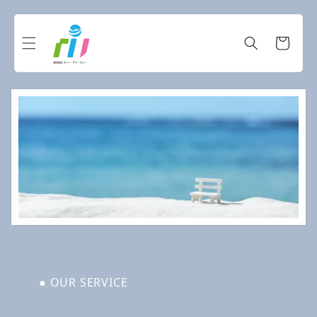
コンテ
ンツに
カ
進む
ー
ト
● OUR SERVICE