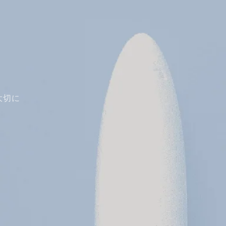
大切に
！