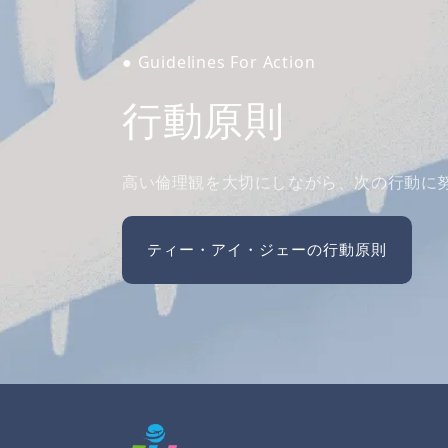
● Guidelines For Action
行動原則
高い倫理観を大切にしながら、次の行動に
ティー・アイ・ジェーの行動原則