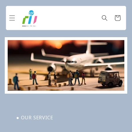
コンテ
ンツに
カ
進む
ー
ト
● OUR SERVICE