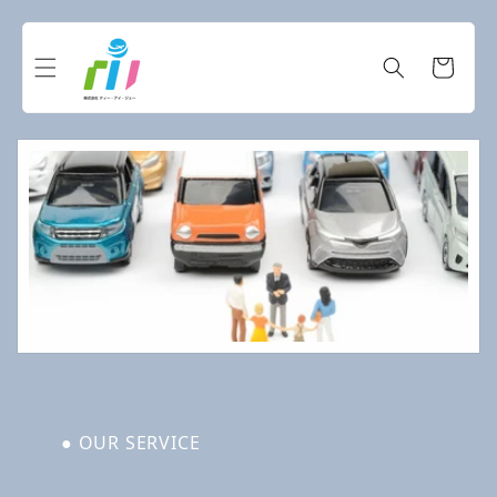
コンテ
ンツに
カ
進む
ー
ト
● OUR SERVICE